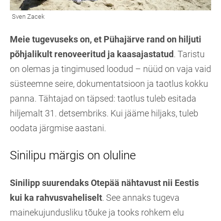
Meie tugevuseks on, et Pühajärve rand on hiljuti
põhjalikult renoveeritud ja kaasajastatud
. Taristu
on olemas ja tingimused loodud – nüüd on vaja vaid
süsteemne seire, dokumentatsioon ja taotlus kokku
panna. Tähtajad on täpsed: taotlus tuleb esitada
hiljemalt 31. detsembriks. Kui jääme hiljaks, tuleb
oodata järgmise aastani.
Sinilipu märgis on oluline
Sinilipp suurendaks Otepää nähtavust nii Eestis
kui ka rahvusvaheliselt
. See annaks tugeva
mainekujundusliku tõuke ja tooks rohkem elu