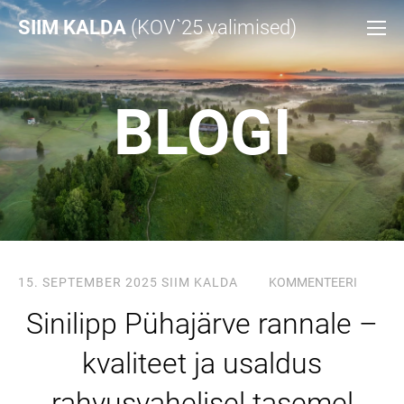
SIIM KALDA
(KOV`25 valimised)
BLOGI
15. SEPTEMBER 2025
SIIM KALDA
KOMMENTEERI
Sinilipp Pühajärve rannale –
kvaliteet ja usaldus
rahvusvahelisel tasemel