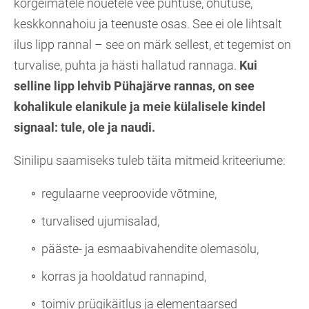
kõrgeimatele nõuetele vee puhtuse, ohutuse,
keskkonnahoiu ja teenuste osas. See ei ole lihtsalt
ilus lipp rannal – see on märk sellest, et tegemist on
turvalise, puhta ja hästi hallatud rannaga.
Kui
selline lipp lehvib Pühajärve rannas, on see
kohalikule elanikule ja meie külalisele kindel
signaal: tule, ole ja naudi.
Sinilipu saamiseks tuleb täita mitmeid kriteeriume:
regulaarne veeproovide võtmine,
turvalised ujumisalad,
pääste- ja esmaabivahendite olemasolu,
korras ja hooldatud rannapind,
toimiv prügikäitlus ja elementaarsed