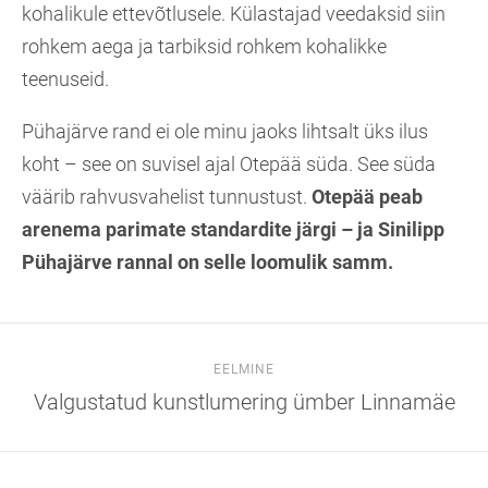
kohalikule ettevõtlusele. Külastajad veedaksid siin
rohkem aega ja tarbiksid rohkem kohalikke
teenuseid.
Pühajärve rand ei ole minu jaoks lihtsalt üks ilus
koht – see on suvisel ajal Otepää süda. See süda
väärib rahvusvahelist tunnustust.
Otepää peab
arenema parimate standardite järgi – ja Sinilipp
Pühajärve rannal on selle loomulik samm.
EELMINE
Valgustatud kunstlumering ümber Linnamäe