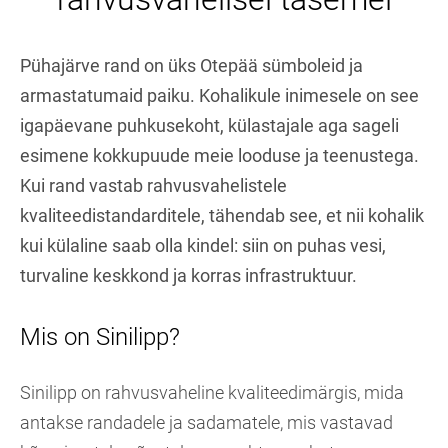
Pühajärve rand on üks Otepää sümboleid ja
armastatumaid paiku. Kohalikule inimesele on see
igapäevane puhkusekoht, külastajale aga sageli
esimene kokkupuude meie looduse ja teenustega.
Kui rand vastab rahvusvahelistele
kvaliteedistandarditele, tähendab see, et nii kohalik
kui külaline saab olla kindel: siin on puhas vesi,
turvaline keskkond ja korras infrastruktuur.
Mis on Sinilipp?
Sinilipp on rahvusvaheline kvaliteedimärgis, mida
antakse randadele ja sadamatele, mis vastavad