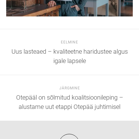
EELMINE
Uus lasteaed – kvaliteetne haridustee algus
igale lapsele
JÄRGMINE
Otepääl on sõlmitud koalitsioonileping –
alustame uut etappi Otepää juhtimisel