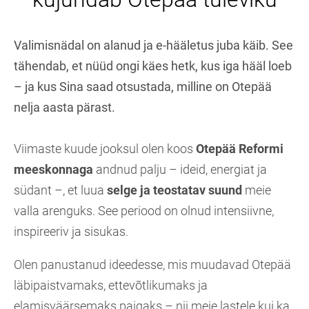
Valimisnädal on alanud ja e-hääletus juba käib. See
tähendab, et nüüd ongi käes hetk, kus iga hääl loeb
– ja kus Sina saad otsustada, milline on Otepää
nelja aasta pärast.
Viimaste kuude jooksul olen koos
Otepää Reformi
meeskonnaga
andnud palju – ideid, energiat ja
südant –, et luua
selge ja teostatav suund
meie
valla arenguks. See periood on olnud intensiivne,
inspireeriv ja sisukas.
Olen panustanud ideedesse, mis muudavad Otepää
läbipaistvamaks, ettevõtlikumaks ja
elamisväärsemaks paigaks – nii meie lastele kui ka