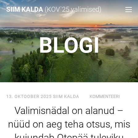
SIIM KALDA
(KOV`25 valimised)
BLOGI
13. OKTOOBER 2025
SIIM KALDA
KOMMENTEERI
Valimisnädal on alanud –
nüüd on aeg teha otsus, mis
kujundab Otepää tuleviku