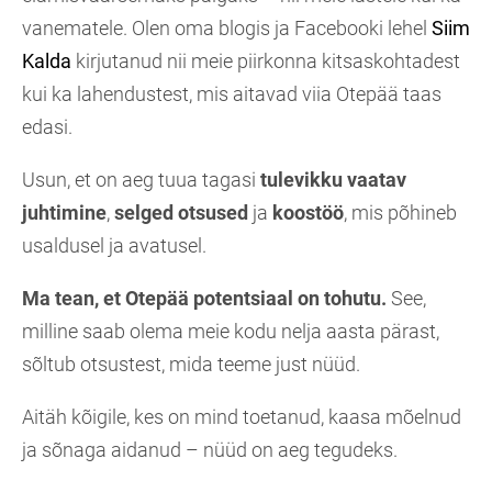
vanematele. Olen oma blogis ja Facebooki lehel
Siim
Kalda
kirjutanud nii meie piirkonna kitsaskohtadest
kui ka lahendustest, mis aitavad viia Otepää taas
edasi.
Usun, et on aeg tuua tagasi
tulevikku vaatav
juhtimine
,
selged otsused
ja
koostöö
, mis põhineb
usaldusel ja avatusel.
Ma tean, et Otepää potentsiaal on tohutu.
See,
milline saab olema meie kodu nelja aasta pärast,
sõltub otsustest, mida teeme just nüüd.
Aitäh kõigile, kes on mind toetanud, kaasa mõelnud
ja sõnaga aidanud – nüüd on aeg tegudeks.