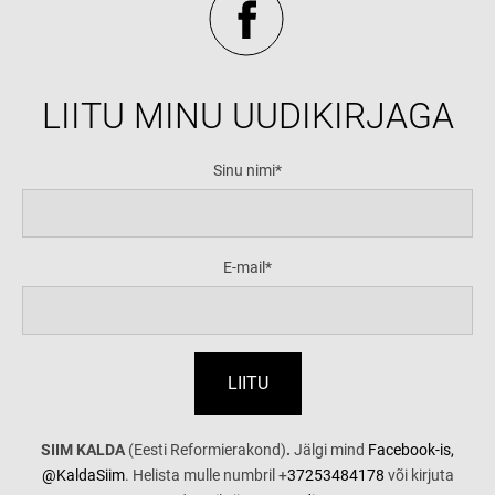
LIITU MINU UUDIKIRJAGA
Sinu nimi
E-mail
SIIM KALDA
(Eesti Reformierakond)
.
Jälgi mind
Facebook-is,
@KaldaSiim
. Helista mulle numbril +
37253484178
või kirjuta