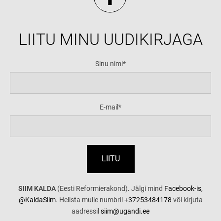
LIITU MINU UUDIKIRJAGA
Sinu nimi
E-mail
SIIM KALDA
(Eesti Reformierakond)
.
Jälgi mind
Facebook-is,
@KaldaSiim
. Helista mulle numbril +
37253484178
või kirjuta
aadressil
siim@ugandi.ee