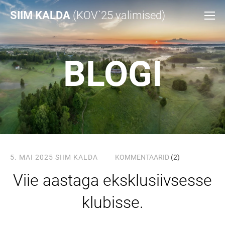
SIIM KALDA
(KOV`25 valimised)
BLOGI
5. MAI 2025
SIIM KALDA
KOMMENTAARID
(2)
Viie aastaga eksklusiivsesse
klubisse.