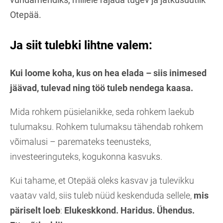
Otepää.
Ja siit tulebki lihtne valem:
Kui loome koha, kus on hea elada – siis inimesed
jäävad, tulevad ning töö tuleb nendega kaasa.
Mida rohkem püsielanikke, seda rohkem laekub
tulumaksu. Rohkem tulumaksu tähendab rohkem
võimalusi – paremateks teenusteks,
investeeringuteks, kogukonna kasvuks.
Kui tahame, et Otepää oleks kasvav ja tulevikku
vaatav vald, siis tuleb nüüd keskenduda sellele,
mis
päriselt loeb
:
Elukeskkond. Haridus. Ühendus.