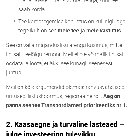
iganädalaselt Transpordiametiga, kuni tee
saab korda.
Tee kordategemise kohustus on küll riigil, aga
tegelikult on see
meie tee ja meie vastutus
.
See on valla majandusliku arengu küsimus, mitte
lihtsalt teelõigu remont. Meil ei ole võimalik lihtsalt
oodata ja loota, et äkki see kunagi iseenesest
juhtub.
Meil on kõik argumendid olemas: rahvusvahelised
üritused, liikluskoormus, regionaalne roll.
Aeg on
panna see tee Transpordiameti prioriteediks nr 1.
2. Kaasaegne ja turvaline lasteaed –
julge investeering tulevikku