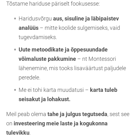
Tõstame hariduse päriselt fookusesse:
Haridusvõrgu
aus, sisuline ja läbipaistev
analüüs
– mitte koolide sulgemiseks, vaid
tugevdamiseks.
Uute metoodikate ja õppesuundade
võimaluste pakkumine
– nt Montessori
lähenemine, mis tooks lisaväärtust paljudele
peredele.
Me ei tohi karta muudatusi –
karta tuleb
seisakut ja lohakust.
Meil peab olema
tahe ja julgus tegutseda
, sest see
on
investeering meie laste ja kogukonna
tulevikku
.