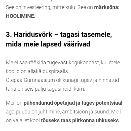
See on investeering, mitte kulu. See on
märksõna:
HOOLIMINE.
3. Haridusvõrk – tagasi tasemele,
mida meie lapsed väärivad
Me ei saa rääkida tugevast kogukonnast, kui meie
koolid on allakäiguspiraalis.
Otepää Gümnaasium oli kunagi tugev ja hinnatud –
täna on seis palju tagasihoidlikum.
Meil on
pühendunud õpetajad ja tugev potentsiaal
,
aga puudu on juhtimine, ambitsioon ja suund. Meil
on vaja, et kool
tõuseks taas piirkonna uhkuseks
.