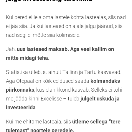
Kui pered ei leia oma lastele kohta lasteaias, siis nad
ei jää siia. Ja kui lasteaed on ajale jalgu jäänud, siis
nad isegi ei mõtle siia kolimisele.
Jah,
uus lasteaed maksab. Aga veel kallim on
mitte midagi teha.
Statistika ütleb, et ainult Tallinn ja Tartu kasvavad.
Aga Otepääl on kõik eeldused saada
kolmandaks
piirkonnaks
, kus elanikkond kasvab. Selleks ei tohi
me jääda kinni Excelisse – tuleb
julgelt uskuda ja
investeerida
.
Kui me ehitame lasteaia, siis
ütleme sellega “tere
tulemast” noortele peredele.