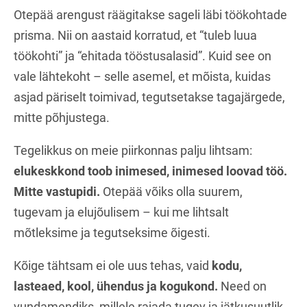
Otepää arengust räägitakse sageli läbi töökohtade
prisma. Nii on aastaid korratud, et “tuleb luua
töökohti” ja “ehitada tööstusalasid”. Kuid see on
vale lähtekoht – selle asemel, et mõista, kuidas
asjad päriselt toimivad, tegutsetakse tagajärgede,
mitte põhjustega.
Tegelikkus on meie piirkonnas palju lihtsam:
elukeskkond toob inimesed, inimesed loovad töö.
Mitte vastupidi.
Otepää võiks olla suurem,
tugevam ja elujõulisem – kui me lihtsalt
mõtleksime ja tegutseksime õigesti.
Kõige tähtsam ei ole uus tehas, vaid
kodu,
lasteaed, kool, ühendus ja kogukond.
Need on
vundamendiks, millele rajada tugev ja jätkusuutlik