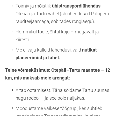
Toimiv ja mõistlik
ühistranspordiühendus
Otepää ja Tartu vahel (sh ühendused Palupera
raudteejaamaga, sobitades rongiaegu).
Hommikul tööle, õhtul koju – mugavalt ja
kiiresti.
Me ei vaja kalleid lahendusi, vaid
nutikat
planeerimist ja tahet.
Teine võtmeküsimus:
Otepää–Tartu maantee – 12
km, mis maksab meie arengut:
Aitab ootamisest. Täna sõidame Tartu suunas
nagu rodeol – ja see pole naljakas.
Moodustame väikese töögrupi, kes suhtleb