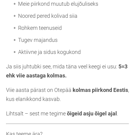
Meie piirkond muutub elujõuliseks
Noored pered kolivad siia
Rohkem teenuseid
Tugev majandus
Aktiivne ja sidus kogukond
Ja siis juhtubki see, mida täna veel keegi ei usu:
5=3
ehk viie aastaga kolmas.
Viie aasta pärast on Otepää
kolmas piirkond Eestis
,
kus elanikkond kasvab.
Lihtsalt – sest me tegime
õigeid asju õigel ajal
.
Kas teeme ära?