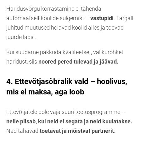
Haridusvõrgu korrastamine ei tähenda
automaatselt koolide sulgemist –
vastupidi
. Targalt
juhitud muutused hoiavad koolid alles ja toovad
juurde lapsi.
Kui suudame pakkuda kvaliteetset, valikurohket
haridust, siis
noored pered tulevad ja jäävad.
4. Ettevõtjasõbralik vald – hoolivus,
mis ei maksa, aga loob
Ettevõtjatele pole vaja suuri toetusprogramme –
neile piisab, kui neid ei segata ja neid kuulatakse.
Nad tahavad
toetavat ja mõistvat partnerit
.