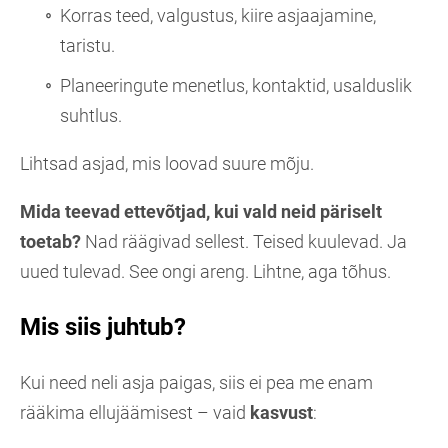
Korras teed, valgustus, kiire asjaajamine,
taristu.
Planeeringute menetlus, kontaktid, usalduslik
suhtlus.
Lihtsad asjad, mis loovad suure mõju.
Mida teevad ettevõtjad, kui vald neid päriselt
toetab?
Nad räägivad sellest. Teised kuulevad. Ja
uued tulevad. See ongi areng. Lihtne, aga tõhus.
Mis siis juhtub?
Kui need neli asja paigas, siis ei pea me enam
rääkima ellujäämisest – vaid
kasvust
: