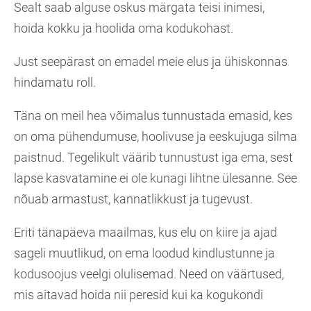
Sealt saab alguse oskus märgata teisi inimesi,
hoida kokku ja hoolida oma kodukohast.
Just seepärast on emadel meie elus ja ühiskonnas
hindamatu roll.
Täna on meil hea võimalus tunnustada emasid, kes
on oma pühendumuse, hoolivuse ja eeskujuga silma
paistnud. Tegelikult väärib tunnustust iga ema, sest
lapse kasvatamine ei ole kunagi lihtne ülesanne. See
nõuab armastust, kannatlikkust ja tugevust.
Eriti tänapäeva maailmas, kus elu on kiire ja ajad
sageli muutlikud, on ema loodud kindlustunne ja
kodusoojus veelgi olulisemad. Need on väärtused,
mis aitavad hoida nii peresid kui ka kogukondi