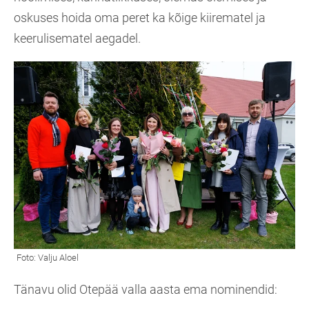
oskuses hoida oma peret ka kõige kiirematel ja
keerulisematel aegadel.
Tänavu olid Otepää valla aasta ema nominendid: