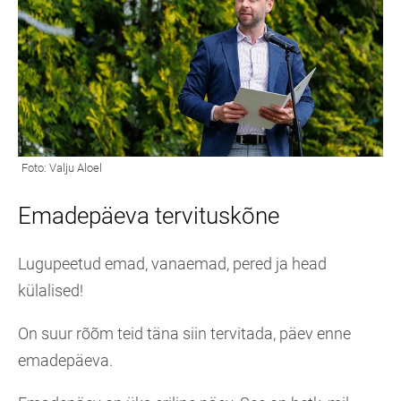
Emadepäeva tervituskõne
Lugupeetud emad, vanaemad, pered ja head
külalised!
On suur rõõm teid täna siin tervitada, päev enne
emadepäeva.