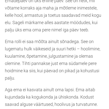
Emadepäev on üks eriline päev. See on hetk, mil
võtame korraks aja maha ja mõtleme inimestele,
kelle hool, armastus ja toetus saadavad meid kogu
elu. Sageli märkame alles aastate möödudes, kui
palju üks ema oma pere nimel iga päev teeb.
Ema rolli ei saa mõõta ainult sõnadega. See on
lugematu hulk väikeseid ja suuri hetki – hoolimine,
kuulamine, õpetamine, julgustamine ja olemas
olemine. Tihti pannakse just ema südamele pere
hoidmine ka siis, kui päevad on pikad ja kohustusi
palju.
Aga ema ei kasvata ainult oma lapsi. Ema aitab
kujundada ka kogukonda ja ühiskonda. Kodust
saavad alguse väärtused, hoolivus ja turvatunne.