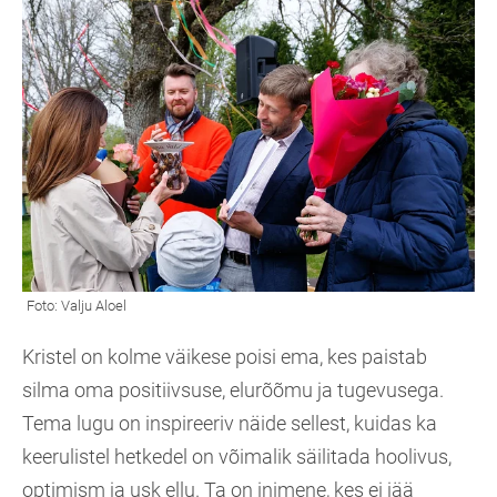
Kristel on kolme väikese poisi ema, kes paistab
silma oma positiivsuse, elurõõmu ja tugevusega.
Tema lugu on inspireeriv näide sellest, kuidas ka
keerulistel hetkedel on võimalik säilitada hoolivus,
optimism ja usk ellu. Ta on inimene, kes ei jää