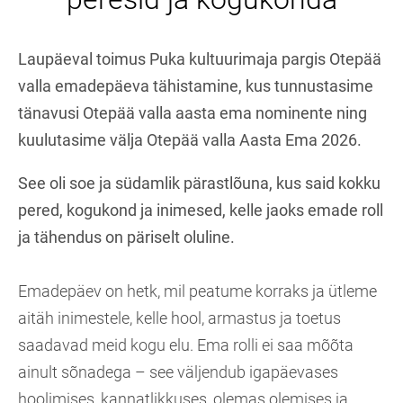
Laupäeval toimus Puka kultuurimaja pargis Otepää
valla emadepäeva tähistamine, kus tunnustasime
tänavusi Otepää valla aasta ema nominente ning
kuulutasime välja Otepää valla Aasta Ema 2026.
See oli soe ja südamlik pärastlõuna, kus said kokku
pered, kogukond ja inimesed, kelle jaoks emade roll
ja tähendus on päriselt oluline.
Emadepäev on hetk, mil peatume korraks ja ütleme
aitäh inimestele, kelle hool, armastus ja toetus
saadavad meid kogu elu. Ema rolli ei saa mõõta
ainult sõnadega – see väljendub igapäevases
hoolimises, kannatlikkuses, olemas olemises ja