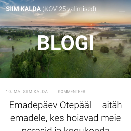
SIIM KALDA
(KOV`25 valimised)
BLOGI
10. MAI
SIIM KALDA
KOMMENTEERI
Emadepäev Otepääl – aitäh
emadele, kes hoiavad meie
peresid ja kogukonda