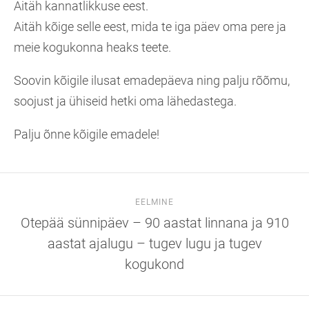
Aitäh kannatlikkuse eest.
Aitäh kõige selle eest, mida te iga päev oma pere ja
meie kogukonna heaks teete.
Soovin kõigile ilusat emadepäeva ning palju rõõmu,
soojust ja ühiseid hetki oma lähedastega.
Palju õnne kõigile emadele!
EELMINE
Otepää sünnipäev – 90 aastat linnana ja 910
aastat ajalugu – tugev lugu ja tugev
kogukond